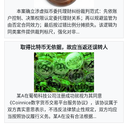
本案确立涉虚拟币委托理财纠纷裁判范式：先依账
户控制、决策权限认定委托理财关系；再以规避监管为
由否定合同效力；最后按过错比例分摊损失。该逻辑为
同类案件提供裁判标尺，强化对非...
取得比特币无依据，故应当返还误转人
某A在葡萄科技公司注册成功就视为其同意
《Coinnice数字货币交易平台服务协议》，该协议属于
双方真实意思表示，不违反法律禁止性规定，双方均应
当按照协议履行义务。某A在没有合法根据...