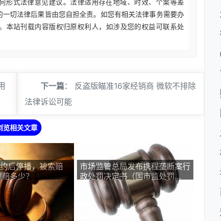
何形式法律意见建议。法律适用存在地域、时效、个案等差
的一切法律后果皆由您自担全责。如您有相关法律事务需要办
。本站刊载内容版权归原权利人，如涉及您的权益可联系处
用
下一篇
：
反盗版瞄准16家经销商 微软不排除
法律诉讼可能
浏览相关文章
签约后停播，被索赔
市场监管总局发布携程垄断案行
判赔多少？
政处罚决定书（国市监处罚
〔2026〕29号）