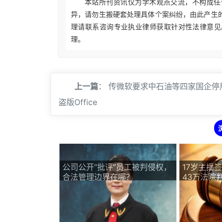
本站所刊资讯仅为学术观点交流，不构成任
异，请勿生搬硬套处理具体个案纠纷，由此产生
理请联系咨询专业执业律师获取针对性法律意见
理。
上一篇
：
传微软要求中石油等四家国企停
盗版Office
公司公开“批评”员工被判侵权，
17岁主播
合法管理边界在哪？
43万法院