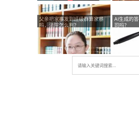
父亲把家事发到班级群算家暴
AI生成的
吗，法院怎么判？
司吗？