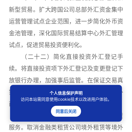
新型贸易。扩大跨国公司总部外汇资金集中
运营管理试点企业范围，进一步简化外币资
金池管理，深化国际贸易结算中心外汇管理
试点，促进贸易投资便利化。
（二十二）简化直接投资外汇登记手
续。将直接投资项下外汇登记及变更登记下
放银行办理，加强事后监管。在保证交易真
实性和数据釆集完整的条件下，允许区内外
个人信息保护声明
访问本站需同意使用cookie技术以改进用户体验。
商直接投资项下的外汇资金意愿结汇。
同意后关闭
（二十三）支持试验区开展境内外租赁
服务。取消金融类租赁公司境外租赁等境外