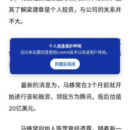
其了解梁建章是个人投资，与公司的关系并
不大。
值得注意的是，在今年8月份，市场又
个人信息保护声明
访问本站需同意使用cookie技术以改进用户体验。
传出马蜂窝拟融资3亿美元的消息，估值高
同意后关闭
达25亿美元，约合人民币175亿元。
最新的消息为，马蜂窝在3个月前就开
始进行该轮融资，领投方为腾讯，投后估值
20亿美元。
马蜂窝创始人陈罡曾经透露，随着新一