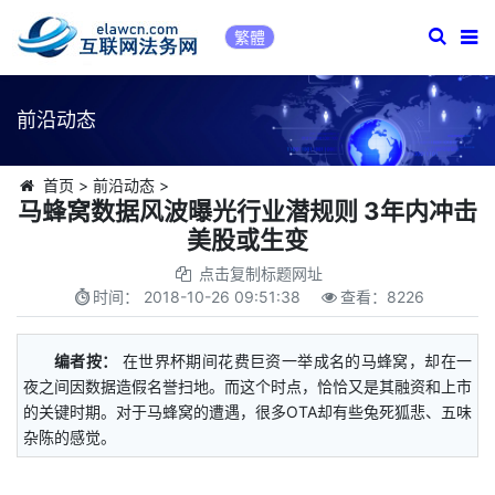
繁體
前沿动态
首页
>
前沿动态
>
马蜂窝数据风波曝光行业潜规则 3年内冲击
美股或生变
点击复制标题网址
时间：
2018-10-26 09:51:38
查看：
8226
编者按：
在世界杯期间花费巨资一举成名的马蜂窝，却在一
夜之间因数据造假名誉扫地。而这个时点，恰恰又是其融资和上市
的关键时期。对于马蜂窝的遭遇，很多OTA却有些兔死狐悲、五味
杂陈的感觉。