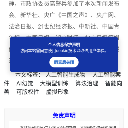
静，市政协委员高警兵参加了本次新闻发布
会。新华社、央广《中国之声》、央广网、
法治日报、21世纪经济报、中新社、中国青
年报、中国日报、知产财经、北京日报等媒
个人信息保护声明
体记者通过线上、线下方式进行参会、报
访问本站需同意使用cookie技术以改进用户体验。
道。
同意后关闭
本文
标签
：
人工智能生成物
人工智能案
件
AI幻觉
大模型训练
算法治理
智能向
善
可版权性
虚拟形象
免责声明
本站所刊资讯仅为学术观点交流，不构成任何形式法律