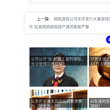
上一篇
：
网络游戏公司无序发行大量游戏
币 玩家网络虚拟财产通货膨胀严重
公司公开“批评”员工被判侵权，
17岁主播
合法管理边界在哪？
43万法院
父亲把家事发到班级群算家暴
AI生成的
吗，法院怎么判？
司吗？