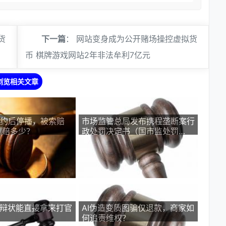
货
下一篇
：
网站变身成为公开赌场操控虚拟货
币 棋牌游戏网站2年非法牟利7亿元
浏览相关文章
签约后停播，被索赔
市场监管总局发布携程垄断案行
判赔多少？
政处罚决定书（国市监处罚
〔2026〕29号）
答辩状能直接拿来打官
AI伪造变质图骗仅退款，商家如
何追责维权？