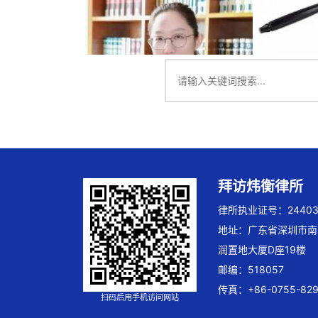
拜访炜衡律所
律所执业证号：244032
地址：广东省深圳市南
润置地大厦D座19楼
邮编：518057
传真：+86-0755-829
扫码后用手机访问网站