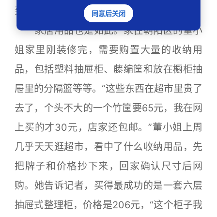
到家门口，最重要的是省钱了。”
同意后关闭
家居用品也是如此。家住朝阳区的董小
姐家里刚装修完，需要购置大量的收纳用
品，包括塑料抽屉柜、藤编筐和放在橱柜抽
屉里的分隔篮等等。“这些东西在超市里贵了
去了，个头不大的一个竹筐要65元，我在网
上买的才30元，店家还包邮。”董小姐上周
几乎天天逛超市，看中了什么收纳用品，先
把牌子和价格抄下来，回家确认尺寸后网
购。她告诉记者，买得最成功的是一套六层
抽屉式整理柜，价格是206元，“这个柜子我