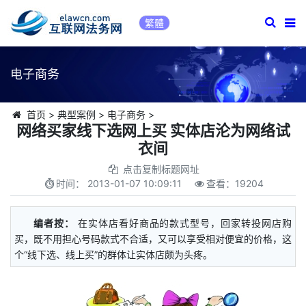
繁體
电子商务
首页
>
典型案例
>
电子商务
>
网络买家线下选网上买 实体店沦为网络试
衣间
点击复制标题网址
时间：
2013-01-07 10:09:11
查看：
19204
编者按：
在实体店看好商品的款式型号，回家转投网店购
买，既不用担心号码款式不合适，又可以享受相对便宜的价格，这
个“线下选、线上买”的群体让实体店颇为头疼。