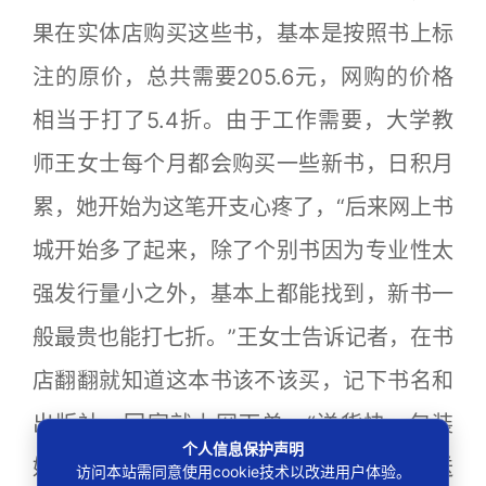
果在实体店购买这些书，基本是按照书上标
注的原价，总共需要205.6元，网购的价格
相当于打了5.4折。由于工作需要，大学教
师王女士每个月都会购买一些新书，日积月
累，她开始为这笔开支心疼了，“后来网上书
城开始多了起来，除了个别书因为专业性太
强发行量小之外，基本上都能找到，新书一
般最贵也能打七折。”王女士告诉记者，在书
店翻翻就知道这本书该不该买，记下书名和
出版社，回家就上网下单，“送货快，包装
个人信息保护声明
好，装在规整的纸箱里，不管刮风下雨都送
访问本站需同意使用cookie技术以改进用户体验。