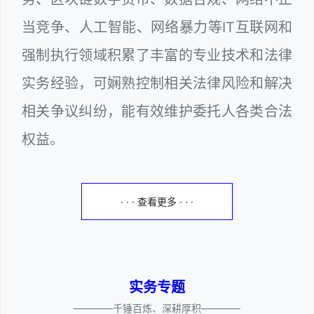
当竞争、人工智能、网络暴力等IT互联网和
强制执行领域积累了丰富的专业技术和法律
实务经验，可娴熟控制相关法律风险和解决
相关争议纠纷，能有效维护委托人各类合法
权益。
· · · 查看更多 · · ·
实务专题
————千锤百炼、深耕厚积————