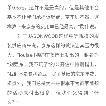
单9.5元，这并不是最高的，但是其他平台
基本不让我们承担促销费，京东则不然，这
样算下来京东的费用率已经最高。”尉伟说。
对于JASONWOOD这样中等规模的服
装供应商来说，京东这样的做法让其压力很
大，“louisa小曦”在微博上发出的一封名为
“刘强东，我不玩了”的公开信中特别指出，
“我们不是暴利企业，除了基础的京东年费、
扣点外，我们总是为一些根本不为商家着想
的活动来付出很多，但我们又得到了什
么？”。