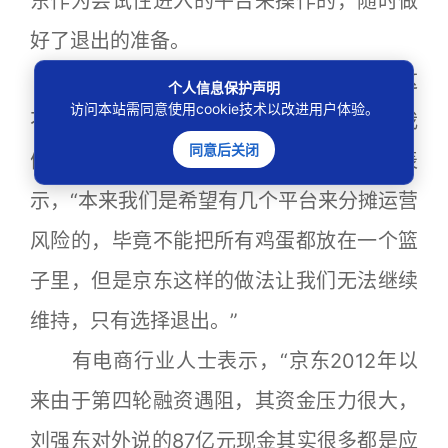
东作为尝试性进入的平台来操作的，随时做
好了退出的准备。
“从进入京东那天开始我们就想撤柜，这
个人信息保护声明
访问本站需同意使用cookie技术以改进用户体验。
不是现在才有的想法，今后消费者可以到我
同意后关闭
们在其他网购平台上的柜台去购买。”尉伟表
示，“本来我们是希望有几个平台来分摊运营
风险的，毕竟不能把所有鸡蛋都放在一个篮
子里，但是京东这样的做法让我们无法继续
维持，只有选择退出。”
有电商行业人士表示，“京东2012年以
来由于第四轮融资遇阻，其资金压力很大，
刘强东对外说的87亿元现金其实很多都是应