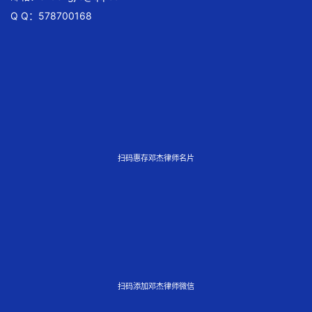
Q Q：578700168
扫码惠存邓杰律师名片
扫码添加邓杰律师微信