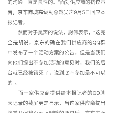
的沟通一直是良性的。”面对供应商的抗议声
音，京东商城高级副总裁吴声9月5日回应本
报记者。
然而对于吴声的说法，尉伟表示，“这完
全是胡说，京东的确在我们供应商的QQ群
中发布了一个活动方案的公告，但是当我们
向他们提出不参加活动的意见时，我们的后
台就已经被锁死了，说到底不参加是不可以
的”。
而一家供应商提供给本报记者的QQ聊
天记录的截屏更是显示，当这家供应商提出