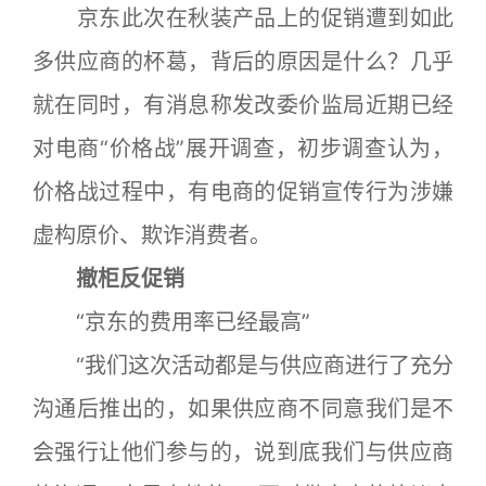
京东此次在秋装产品上的促销遭到如此
多供应商的杯葛，背后的原因是什么？几乎
就在同时，有消息称发改委价监局近期已经
对电商“价格战”展开调查，初步调查认为，
价格战过程中，有电商的促销宣传行为涉嫌
虚构原价、欺诈消费者。
撤柜反促销
“京东的费用率已经最高”
“我们这次活动都是与供应商进行了充分
沟通后推出的，如果供应商不同意我们是不
会强行让他们参与的，说到底我们与供应商