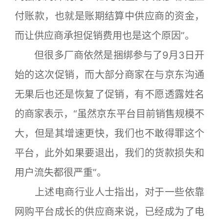
付账款，也就是账期结算中供应商的资金，
而让供应商承担促销费用也是这个原因”。
但很多厂商依然是捆绑参与了9月3日开
始的这次促销，而大部分商家在与京东沟通
无果后也还是恢复了促销，有不愿透露姓名
的商家表示，“虽然京东平台目前销售规模不
大，但是其增速更快，我们也不敢得罪这个
平台，此外如果要退出，我们的货款损失和
用户流失都很严重”。
上述电商行业人士指出，对于一些依靠
网购平台成长的供应商来说，已经成为了电