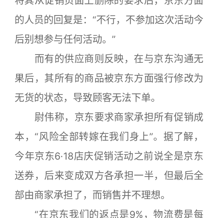
将其从促销页面上删除的要求后，京东方面
的人员的回复是：“不行，不参加这次活动今
后别想参与任何活动。”
而有的供应商则反映，在与京东沟通无
果后，其所有的商品被京东方面强行修改为
无货的状态，导致顾客无法下单。
尉伟称，京东要求商家承担所有促销成
本，“风险全部转嫁在我们身上”。据了解，
今年京东6·18店庆促销活动之前说全是京东
送券，后来变成双方各承担一半，但最后全
部由商家承担了，而销售并不理想。
“在京东我们的返点是9%，物流费是每