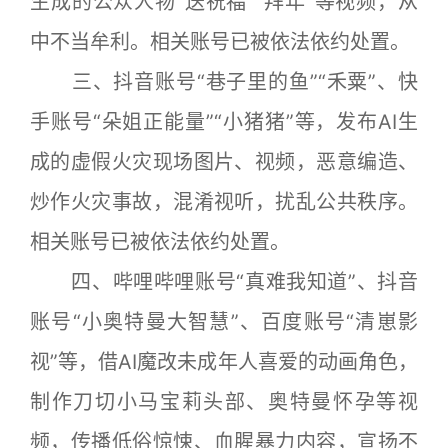
生成的公众人物“送祝福”“拜年”等视频，从
中不当牟利。相关账号已被依法依约处置。
三、抖音账号“巷子里的鱼”“禾粟”、快
手账号“朵姐正能量”“小猪猪”等，发布AI生
成的虚假火灾现场图片、视频，恶意编造、
炒作火灾事故，混淆视听，扰乱公共秩序。
相关账号已被依法依约处置。
四、哔哩哔哩账号“真难我知道”、抖音
账号“小奥特曼大智慧”、百度账号“清崽影
视”等，借AI魔改未成年人喜爱的动画角色，
制作刀切小马宝莉头部、奥特曼怀孕等视
频，传播低俗惊悚、血腥暴力内容，宣扬不