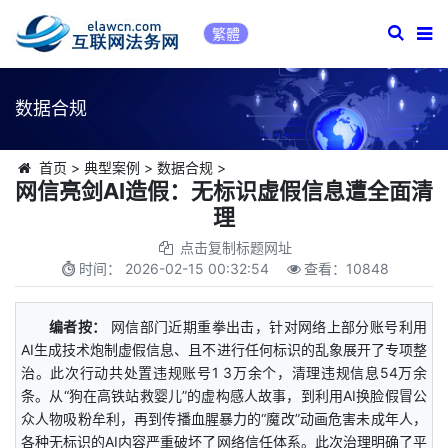
繁體
数据合规
首页
>
典型案例
>
数据合规
>
网信亮剑AI造假：无标识虚假信息遭全面清
理
点击复制标题网址
时间：
2026-02-15 00:32:54
查看：
10848
编者按：
网信部门近期重拳出击，针对网络上部分账号利用
AI生成技术炮制虚假信息、且不进行任何标识的乱象展开了专项整
治。此次行动共处置违规账号1 3万余个，清理违规信息54万余
条。从“狗在高铁站救婴儿”的虚构感人故事，到利用AI换脸假冒公
众人物吸粉牟利，再到传播血腥暴力的“魔改”动画危害未成年人，
各种无标识的AI内容严重破坏了网络信任体系。此次治理明确了平