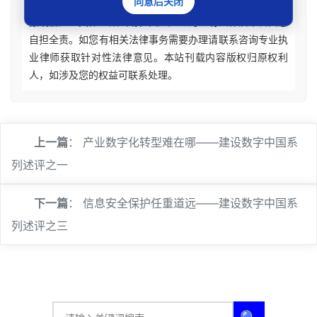
同意后关闭
意见建议。法律适用存在地域、时效、个案等差异，请勿生
搬硬套处理具体个案纠纷，由此产生的一切法律后果皆由您
自担全责。如您有相关法律事务需要办理请联系咨询专业执
业律师获取针对性法律意见。本站刊载内容版权归原权利
人，如涉及您的权益可联系处理。
上一篇
：
产业数字化转型难在哪——建设数字中国系
列述评之一
下一篇
：
信息安全保护任重道远——建设数字中国系
列述评之三