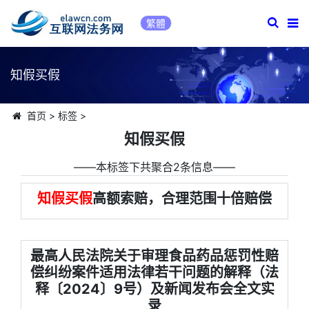
繁體
知假买假
首页
>
标签
>
知假买假
――本标签下共聚合2条信息――
知假买假
高额索赔，合理范围十倍赔偿
最高人民法院关于审理食品药品惩罚性赔
偿纠纷案件适用法律若干问题的解释（法
释〔2024〕9号）及新闻发布会全文实
录