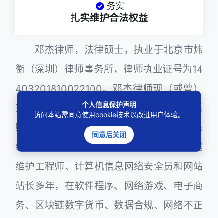
务实
扎实维护合法权益
邓杰律师，法律硕士，执业于北京市炜
衡（深圳）律师事务所，律师执业证号为14
403201810022100。邓杰律师现（或曾）
个人信息保护声明
兼任深圳市人民政府听证员、深圳市政府采
访问本站需同意使用cookie技术以改进用户体验。
购评审专家（法律类），深圳市某区政府系
同意后关闭
统公职律师、WEB前端开发和 WEB服务器
维护工程师、计算机信息网络安全员和网站
站长多年，在软件程序、网络游戏、电子商
务、区块链数字货币、数据合规、网络不正