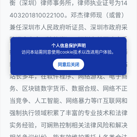
衡（深圳）律师事务所，律师执业证号为14
403201810022100。邓杰律师现（或曾）
兼任深圳市人民政府听证员、深圳市政府采
购评审专家（法律类），深圳市某区政府系
个人信息保护声明
统公职律师、WEB前端开发和 WEB服务器
访问本站需同意使用cookie技术以改进用户体验。
维护工程师、计算机信息网络安全员和网站
同意后关闭
站长多年，在软件程序、网络游戏、电子商
务、区块链数字货币、数据合规、网络不正
当竞争、人工智能、网络暴力等IT互联网和
强制执行领域积累了丰富的专业技术和法律
实务经验，可娴熟控制相关法律风险和解决