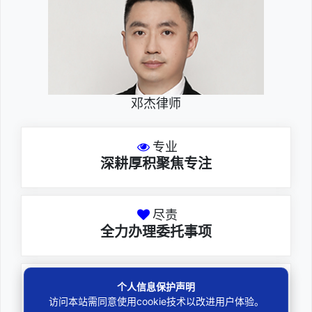
邓杰律师
专业
深耕厚积聚焦专注
尽责
全力办理委托事项
务实
个人信息保护声明
扎实维护合法权益
访问本站需同意使用cookie技术以改进用户体验。