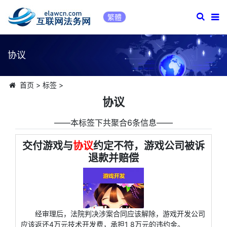
繁體
协议
首页
>
标签
>
协议
――本标签下共聚合6条信息――
交付游戏与
协议
约定不符，游戏公司被诉
退款并赔偿
经审理后，法院判决涉案合同应该解除，游戏开发公司
应该返还4万元技术开发费，承担1 8万元的违约金。