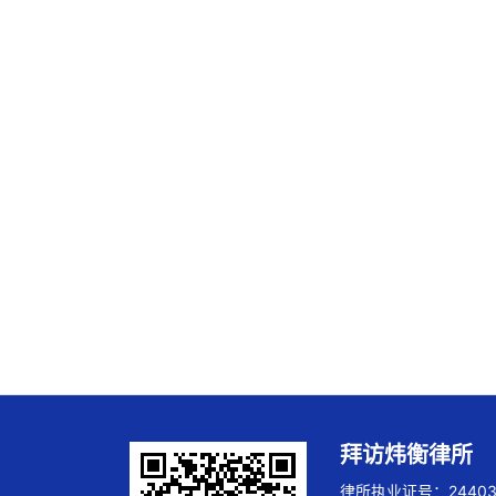
拜访炜衡律所
律所执业证号：244032