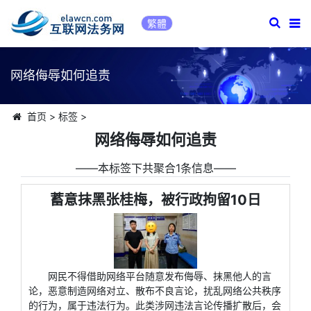
繁體
网络侮辱如何追责
首页
>
标签
>
网络侮辱如何追责
――本标签下共聚合1条信息――
蓄意抹黑张桂梅，被行政拘留10日
网民不得借助网络平台随意发布侮辱、抹黑他人的言
论，恶意制造网络对立、散布不良言论，扰乱网络公共秩序
的行为，属于违法行为。此类涉网违法言论传播扩散后，会