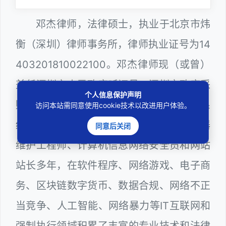
邓杰律师，法律硕士，执业于北京市炜
衡（深圳）律师事务所，律师执业证号为14
403201810022100。邓杰律师现（或曾）
兼任深圳市人民政府听证员、深圳市政府采
个人信息保护声明
购评审专家（法律类），深圳市某区政府系
访问本站需同意使用cookie技术以改进用户体验。
统公职律师、WEB前端开发和 WEB服务器
同意后关闭
维护工程师、计算机信息网络安全员和网站
站长多年，在软件程序、网络游戏、电子商
务、区块链数字货币、数据合规、网络不正
当竞争、人工智能、网络暴力等IT互联网和
强制执行领域积累了丰富的专业技术和法律