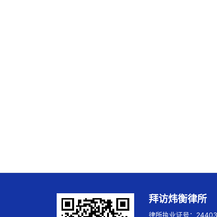
拜访炜衡律所
律所执业证号：244032