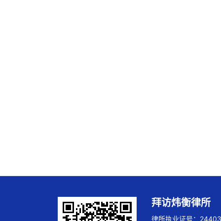
拜访炜衡律所
律所执业证号：244032