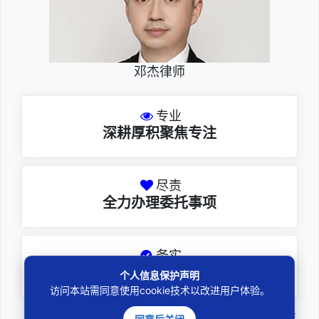
邓杰律师
专业
深耕厚积聚焦专注
尽责
全力办理委托事项
务实
扎实维护合法权益
个人信息保护声明
访问本站需同意使用cookie技术以改进用户体验。
邓杰律师，法律硕士，执业于北京市炜