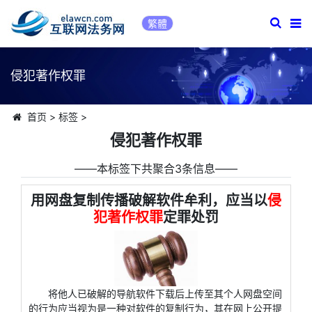
繁體
侵犯著作权罪
首页
>
标签
>
侵犯著作权罪
――本标签下共聚合3条信息――
用网盘复制传播破解软件牟利，应当以
侵
犯著作权罪
定罪处罚
将他人已破解的导航软件下载后上传至其个人网盘空间
的行为应当视为是一种对软件的复制行为，其在网上公开提