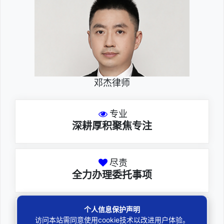
邓杰律师
专业
深耕厚积聚焦专注
尽责
全力办理委托事项
个人信息保护声明
务实
访问本站需同意使用cookie技术以改进用户体验。
扎实维护合法权益