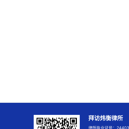
拜访炜衡律所
律所执业证号：244032