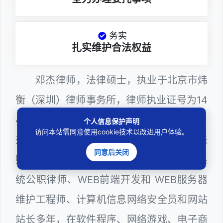
务实
扎实维护合法权益
邓杰律师，法律硕士，执业于北京市炜
衡（深圳）律师事务所，律师执业证号为14
403201810022100。邓杰律师现（或曾）
个人信息保护声明
访问本站需同意使用cookie技术以改进用户体验。
兼任深圳市人民政府听证员、深圳市政府采
同意后关闭
购评审专家（法律类），深圳市某区政府系
统公职律师、WEB前端开发和 WEB服务器
维护工程师、计算机信息网络安全员和网站
站长多年，在软件程序、网络游戏、电子商