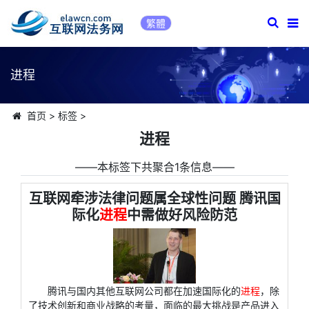
繁體
进程
首页
>
标签
>
进程
――本标签下共聚合1条信息――
互联网牵涉法律问题属全球性问题 腾讯国
际化
进程
中需做好风险防范
腾讯与国内其他互联网公司都在加速国际化的
进程
，除
了技术创新和商业战略的考量，面临的最大挑战是产品进入