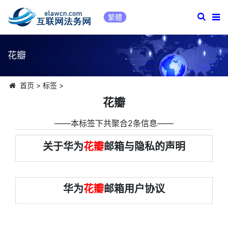
繁體
花瓣
首页
>
标签
>
花瓣
――本标签下共聚合2条信息――
关于华为
花瓣
邮箱与隐私的声明
华为
花瓣
邮箱用户协议