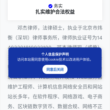
务实
扎实维护合法权益
邓杰律师，法律硕士，执业于北京市炜
衡（深圳）律师事务所，律师执业证号为14
403201810022100。邓杰律师现（或曾）
个人信息保护声明
兼任深圳市人民政府听证员、深圳市政府采
访问本站需同意使用cookie技术以改进用户体验。
购评审专家（法律类），深圳市某区政府系
同意后关闭
统公职律师、WEB前端开发和 WEB服务器
维护工程师、计算机信息网络安全员和网站
站长多年，在软件程序、网络游戏、电子商
务、区块链数字货币、数据合规、网络不正