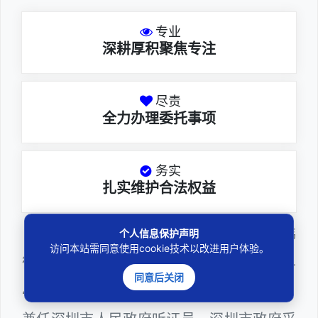
专业
深耕厚积聚焦专注
尽责
全力办理委托事项
务实
扎实维护合法权益
邓杰律师，法律硕士，执业于北京市炜
个人信息保护声明
访问本站需同意使用cookie技术以改进用户体验。
衡（深圳）律师事务所，律师执业证号为14
同意后关闭
403201810022100。邓杰律师现（或曾）