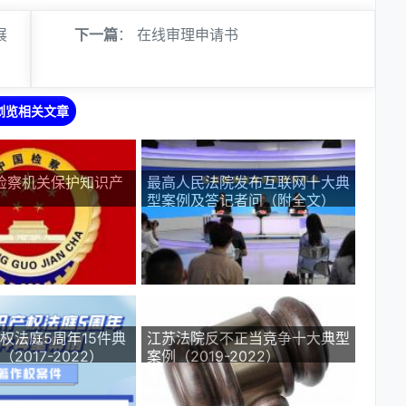
展
下一篇
：
在线审理申请书
浏览相关文章
度检察机关保护知识产
最高人民法院发布互联网十大典
型案例及答记者问（附全文）
权法庭5周年15件典
江苏法院反不正当竞争十大典型
2017-2022）
案例（2019-2022）