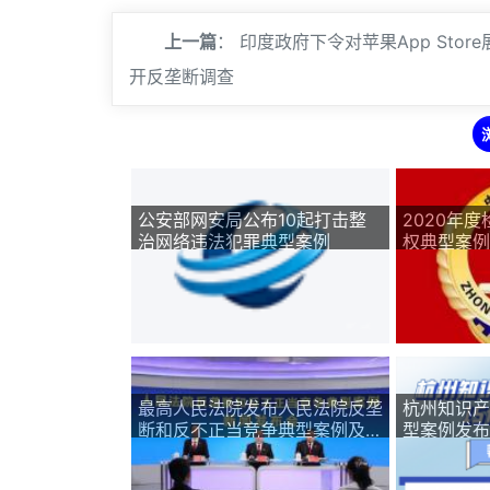
上一篇
：
印度政府下令对苹果App Store
开反垄断调查
公安部网安局公布10起打击整
2020年
治网络违法犯罪典型案例
权典型案例
最高人民法院发布人民法院反垄
杭州知识产
断和反不正当竞争典型案例及答
型案例发布（
记者问