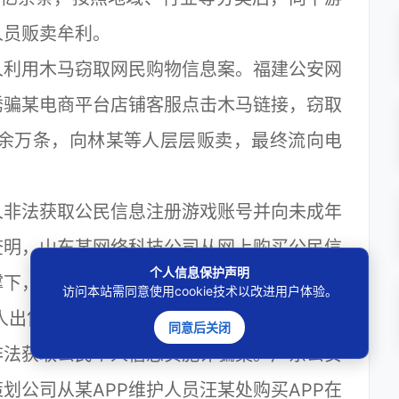
人员贩卖牟利。
利用木马窃取网民购物信息案。福建公安网
诱骗某电商平台店铺客服点击木马链接，窃取
00余万条，向林某等人层层贩卖，最终流向电
非法获取公民信息注册游戏账号并向未成年
查明，山东某网络科技公司从网上购买公民信
个人信息保护声明
撑下，突破游戏公司验证机制，非法注册实名
访问本站需同意使用cookie技术以改进用户体验。
人出售，非法牟利170余万元。
同意后关闭
法获取公民个人信息实施诈骗案。广东公安
划公司从某APP维护人员汪某处购买APP在