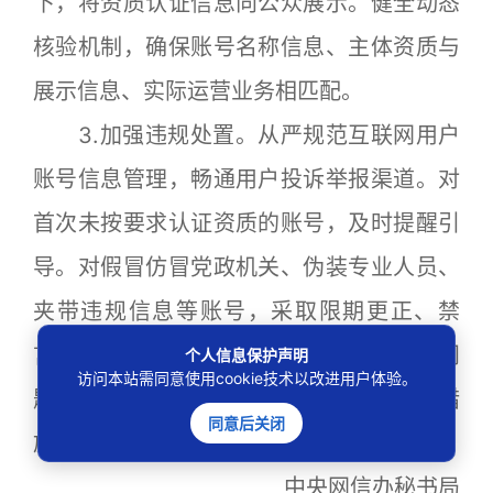
下，将资质认证信息向公众展示。健全动态
核验机制，确保账号名称信息、主体资质与
展示信息、实际运营业务相匹配。
3.加强违规处置。从严规范互联网用户
账号信息管理，畅通用户投诉举报渠道。对
首次未按要求认证资质的账号，及时提醒引
导。对假冒仿冒党政机关、伪装专业人员、
夹带违规信息等账号，采取限期更正、禁
言、限流、关闭等处置措施。对存在突出问
个人信息保护声明
访问本站需同意使用cookie技术以改进用户体验。
题的网站平台，要依法依规采取处置处罚措
同意后关闭
施，督促做好落查整改。
中央网信办秘书局