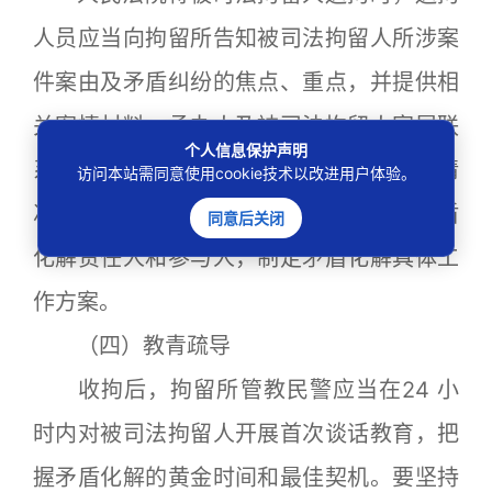
人员应当向拘留所告知被司法拘留人所涉案
件案由及矛盾纠纷的焦点、重点，并提供相
关案情材料、承办人及被司法拘留人家属联
个人信息保护声明
系方式。拘留所应当及时掌握矛盾纠纷情
访问本站需同意使用cookie技术以改进用户体验。
况，按照矛盾化解工作规范要求，明确矛盾
同意后关闭
化解责任人和参与人，制定矛盾化解具体工
作方案。
（四）教青疏导
收拘后，拘留所管教民警应当在24 小
时内对被司法拘留人开展首次谈话教育，把
握矛盾化解的黄金时间和最佳契机。要坚持