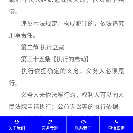
或者非法人组织造成损失的，依法给予赔
偿。
违反本法规定，构成犯罪的，依法追究
刑事责任。
第二节
执行立案
第三十五条
【执行的启动】
执行依据确定的义务，义务人必须履
行。
义务人未依法履行的，权利人可以向人
民法院申请执行；公益诉讼等的执行依据，
也可以由审判机构移送执行机构执行。
关于我们
实务专题
联系我们
电话咨询
第三十六条
【地域管辖、级别管辖和指