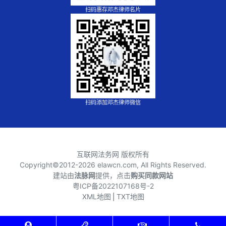
扫码惠存邓杰律师名片
扫码添加邓杰律师微信
互联网法务网 版权所有
Copyright©2012-
2026 elawcn.com, All Rights Reserved.
建站由
法脉网
提供，点击
购买同款网站
粤ICP备2022107168号-2
XML地图
⎪
TXT地图