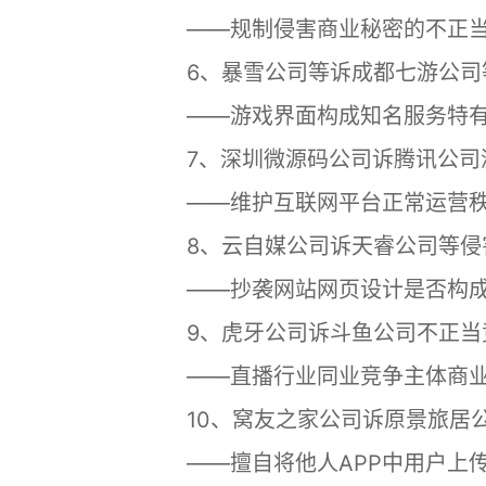
——规制侵害商业秘密的不正当
6、暴雪公司等诉成都七游公司
——游戏界面构成知名服务特有
7、深圳微源码公司诉腾讯公司
——维护互联网平台正常运营
8、云自媒公司诉天睿公司等侵
——抄袭网站网页设计是否构成
9、虎牙公司诉斗鱼公司不正当
——直播行业同业竞争主体商业
10、窝友之家公司诉原景旅居公
——擅自将他人APP中用户上传