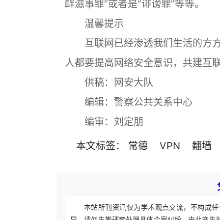
衅滋事罪”或者是“诽谤罪”等等。
温馨提示
互联网已经渗透我们生活的方方
人都要提高网络安全意识，共建互
供稿：网安大队
编辑：警察公共关系中心
编审：刘定朋
本文
标签
：
常德
VPN
翻墙
本站所刊资讯仅为学术观点交流，不构成任
异，请勿生搬硬套处理具体个案纠纷，由此产生