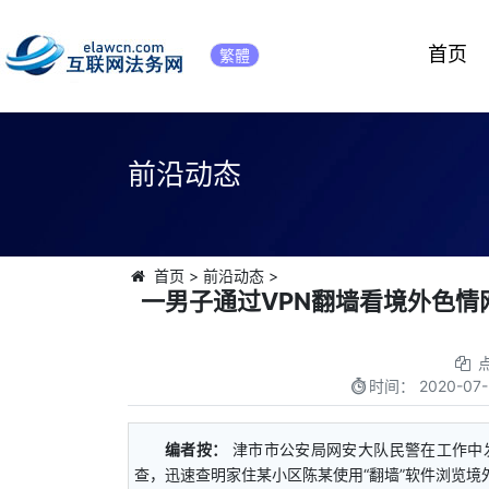
首页
繁體
前沿动态
首页
>
前沿动态
>
一男子通过VPN翻墙看境外色
时间：
2020-07-
编者按：
津市市公安局网安大队民警在工作中
查，迅速查明家住某小区陈某使用“翻墙”软件浏览