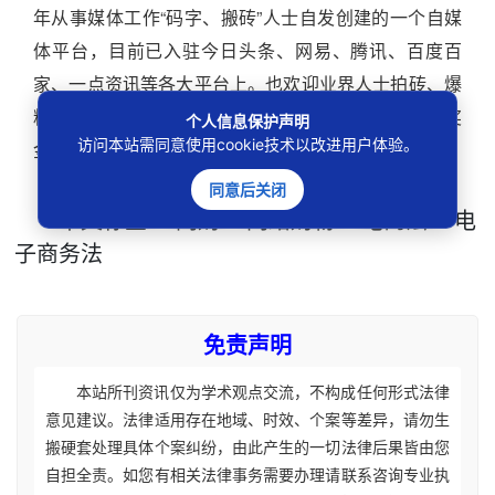
年从事媒体工作“码字、搬砖”人士自发创建的一个自媒
体平台，目前已入驻今日头条、网易、腾讯、百度百
家、一点资讯等各大平台上。也欢迎业界人士拍砖、爆
料，内容一旦被选用，将有100-1000元不等的丰厚奖
个人信息保护声明
访问本站需同意使用cookie技术以改进用户体验。
金。
同意后关闭
本文
标签
：
网购
网络购物
电商法
电
子商务法
免责声明
本站所刊资讯仅为学术观点交流，不构成任何形式法律
意见建议。法律适用存在地域、时效、个案等差异，请勿生
搬硬套处理具体个案纠纷，由此产生的一切法律后果皆由您
自担全责。如您有相关法律事务需要办理请联系咨询专业执