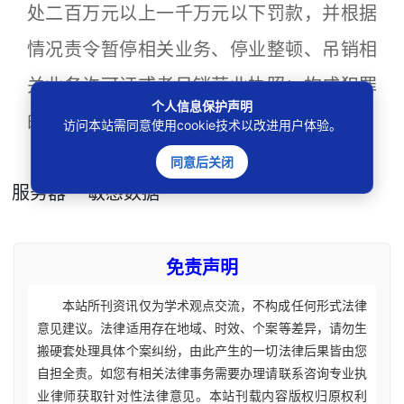
处二百万元以上一千万元以下罚款，并根据
情况责令暂停相关业务、停业整顿、吊销相
关业务许可证或者吊销营业执照；构成犯罪
个人信息保护声明
的，依法追究刑事责任。
访问本站需同意使用cookie技术以改进用户体验。
同意后关闭
本文
标签
：
南昌市
网信办
行政处罚
服务器
敏感数据
免责声明
本站所刊资讯仅为学术观点交流，不构成任何形式法律
意见建议。法律适用存在地域、时效、个案等差异，请勿生
搬硬套处理具体个案纠纷，由此产生的一切法律后果皆由您
自担全责。如您有相关法律事务需要办理请联系咨询专业执
业律师获取针对性法律意见。本站刊载内容版权归原权利