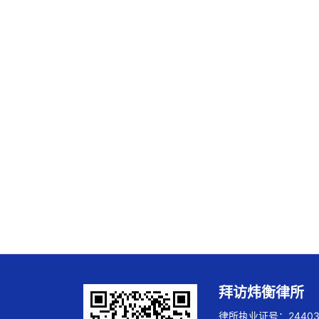
拜访炜衡律所
律所执业证号：244032