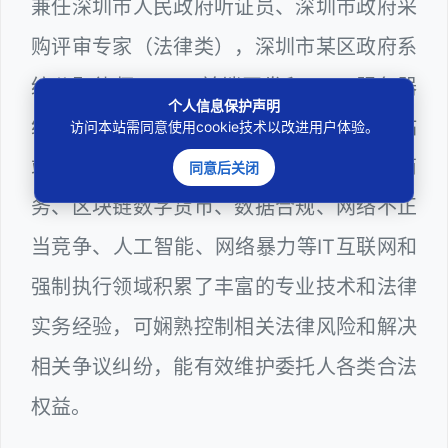
兼任深圳市人民政府听证员、深圳市政府采
购评审专家（法律类），深圳市某区政府系
统公职律师、WEB前端开发和 WEB服务器
个人信息保护声明
维护工程师、计算机信息网络安全员和网站
访问本站需同意使用cookie技术以改进用户体验。
站长多年，在软件程序、网络游戏、电子商
同意后关闭
务、区块链数字货币、数据合规、网络不正
当竞争、人工智能、网络暴力等IT互联网和
强制执行领域积累了丰富的专业技术和法律
实务经验，可娴熟控制相关法律风险和解决
相关争议纠纷，能有效维护委托人各类合法
权益。