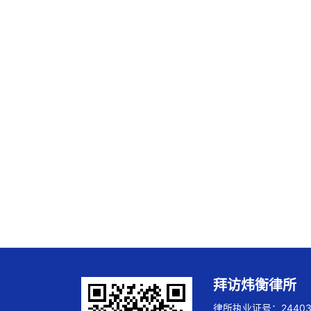
拜访炜衡律所
律所执业证号：244032