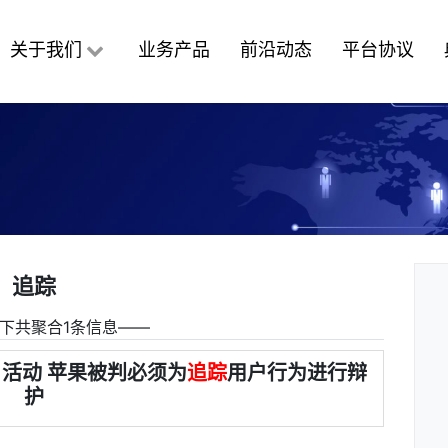
关于我们
业务产品
前沿动态
平台协议
追踪
下共聚合1条信息――
活动 苹果被判必须为
追踪
用户行为进行辩
护