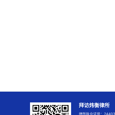
拜访炜衡律所
律所执业证号：244032