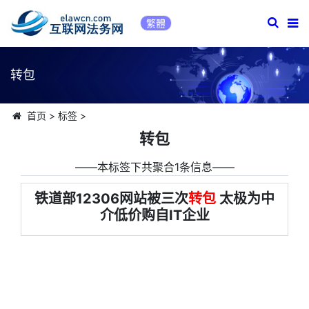
繁體
转包
首页
>
标签
>
转包
――本标签下共聚合1条信息――
铁道部12306网站被三次
转包
太极为中
介低价购自IT企业