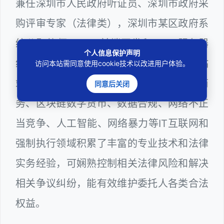
兼任深圳市人民政府听证员、深圳市政府采
购评审专家（法律类），深圳市某区政府系
统公职律师、WEB前端开发和 WEB服务器
个人信息保护声明
维护工程师、计算机信息网络安全员和网站
访问本站需同意使用cookie技术以改进用户体验。
站长多年，在软件程序、网络游戏、电子商
同意后关闭
务、区块链数字货币、数据合规、网络不正
当竞争、人工智能、网络暴力等IT互联网和
强制执行领域积累了丰富的专业技术和法律
实务经验，可娴熟控制相关法律风险和解决
相关争议纠纷，能有效维护委托人各类合法
权益。