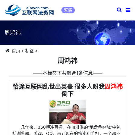
繁體
周鸿祎
首页
>
标签
>
周鸿祎
――本标签下共聚合1条信息――
恰逢互联网乱世出英豪 很多人盼我
周鸿祎
倒下
几年来，360横冲直撞，在血淋淋的“地盘争夺战”中包
括浏览器、游戏、QQ，再到现在的搜索和手机，一个都不