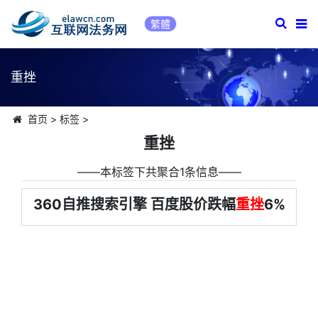
繁體
重挫
首页
>
标签
>
重挫
――本标签下共聚合1条信息――
360自推搜索引擎 百度股价跌幅
重挫
6%