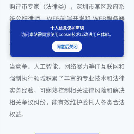
购评审专家（法律类），深圳市某区政府系
统公职律师、WEB前端开发和 WEB服务器
个人信息保护声明
维护工程师、计算机信息网络安全员和网站
访问本站需同意使用cookie技术以改进用户体验。
站长多年，在软件程序、网络游戏、电子商
同意后关闭
务、区块链数字货币、数据合规、网络不正
当竞争、人工智能、网络暴力等IT互联网和
强制执行领域积累了丰富的专业技术和法律
实务经验，可娴熟控制相关法律风险和解决
相关争议纠纷，能有效维护委托人各类合法
权益。