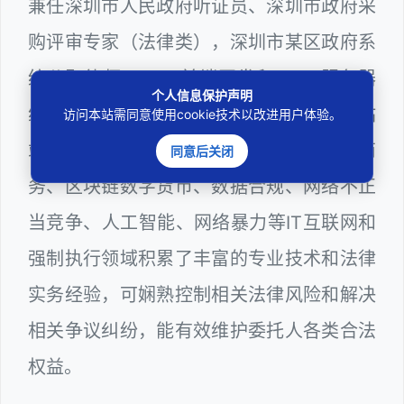
兼任深圳市人民政府听证员、深圳市政府采
购评审专家（法律类），深圳市某区政府系
统公职律师、WEB前端开发和 WEB服务器
个人信息保护声明
维护工程师、计算机信息网络安全员和网站
访问本站需同意使用cookie技术以改进用户体验。
站长多年，在软件程序、网络游戏、电子商
同意后关闭
务、区块链数字货币、数据合规、网络不正
当竞争、人工智能、网络暴力等IT互联网和
强制执行领域积累了丰富的专业技术和法律
实务经验，可娴熟控制相关法律风险和解决
相关争议纠纷，能有效维护委托人各类合法
权益。