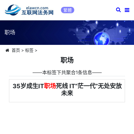
繁體
职场
首页
>
标签
>
职场
――本标签下共聚合1条信息――
35岁成生IT
职场
死线 IT“茫一代”无处安放
未来