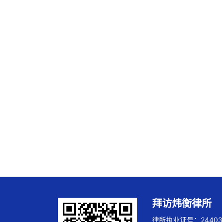
拜访炜衡律所
律所执业证号：244032