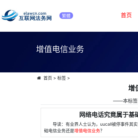
首页
繁體
增值电信业务
首页
>
标签
>
增
――本标签
网络电话究竟属于基
导读：有业界人士认为，uucall被停事件
础电信业务还是
增值电信业务
？