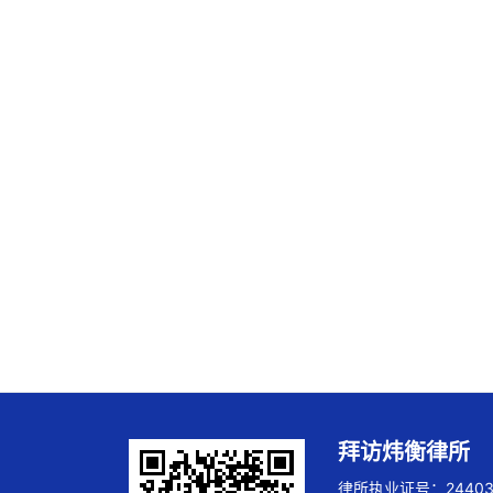
拜访炜衡律所
律所执业证号：244032