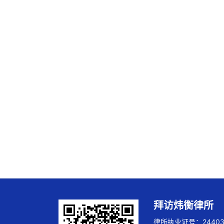
拜访炜衡律所
律所执业证号：244032