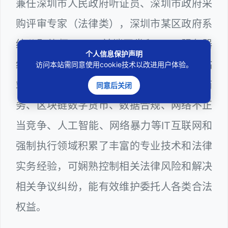
兼任深圳市人民政府听证员、深圳市政府采
购评审专家（法律类），深圳市某区政府系
统公职律师、WEB前端开发和 WEB服务器
个人信息保护声明
维护工程师、计算机信息网络安全员和网站
访问本站需同意使用cookie技术以改进用户体验。
站长多年，在软件程序、网络游戏、电子商
同意后关闭
务、区块链数字货币、数据合规、网络不正
当竞争、人工智能、网络暴力等IT互联网和
强制执行领域积累了丰富的专业技术和法律
实务经验，可娴熟控制相关法律风险和解决
相关争议纠纷，能有效维护委托人各类合法
权益。