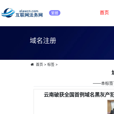
首页
繁體
域名注册
首页
>
标签
>
――本标签
云南破获全国首例域名黑灰产