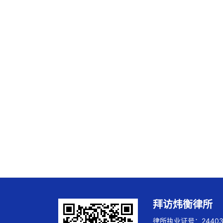
拜访炜衡律所
律所执业证号：244032