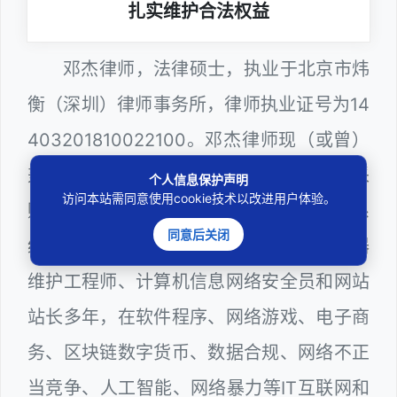
扎实维护合法权益
邓杰律师，法律硕士，执业于北京市炜
衡（深圳）律师事务所，律师执业证号为14
403201810022100。邓杰律师现（或曾）
兼任深圳市人民政府听证员、深圳市政府采
个人信息保护声明
访问本站需同意使用cookie技术以改进用户体验。
购评审专家（法律类），深圳市某区政府系
同意后关闭
统公职律师、WEB前端开发和 WEB服务器
维护工程师、计算机信息网络安全员和网站
站长多年，在软件程序、网络游戏、电子商
务、区块链数字货币、数据合规、网络不正
当竞争、人工智能、网络暴力等IT互联网和