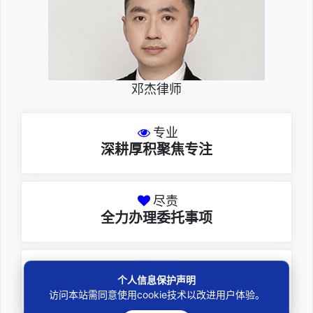
邓杰律师
专业
深耕厚积聚焦专注
尽责
全力办理委托事项
务实
个人信息保护声明
扎实维护合法权益
访问本站需同意使用cookie技术以改进用户体验。