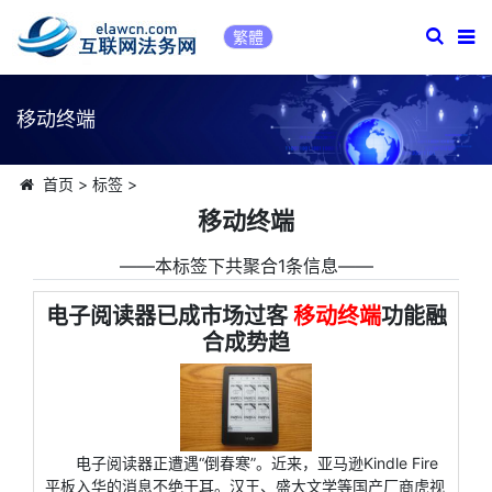
繁體
移动终端
首页
>
标签
>
移动终端
――本标签下共聚合1条信息――
电子阅读器已成市场过客
移动终端
功能融
合成势趋
电子阅读器正遭遇“倒春寒”。近来，亚马逊Kindle Fire
平板入华的消息不绝于耳。汉王、盛大文学等国产厂商虎视